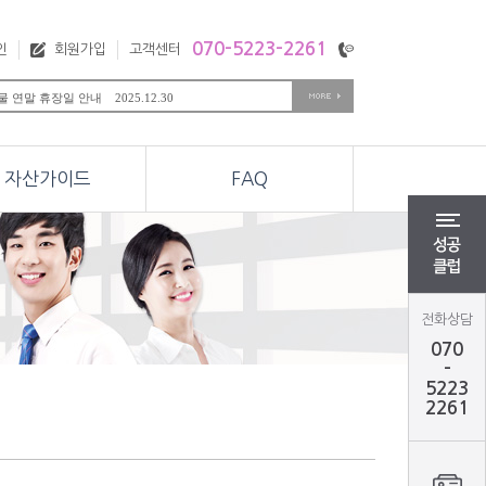
070-5223-2261
인
회원가입
고객센터
 연말 휴장일 안내 2025.12.30
미국 Day after Th.. 2025.11.28
미국 Thanksgiving.. 2025.11.27
,옵션 추석연휴 관련 휴장안내.. 2025.10.01
옵션 동시 만기일 안내 2025.09.11
자산가이드
FAQ
 천연가스 월물변경 안내 2025.08.26
 M오일 월물변경 안내 2025.08.19
,옵션 광복절 관련 휴장안내 2025.08.13
해외선물 미국 Preside.. 2025.02.17
ear Eve 항셍,M항셍.. 2025.12.30
전화상담
070
-
5223
2261