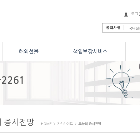
로그
국내선물
해외선물 
해외선물 
국내선물
해외선물
책임보장서비스
국내선물
해외선물
해외선물
국내선물
[안내] 
-2261
New Y
의 증시전망
HOME > 자산가이드 >
오늘의 증시전망