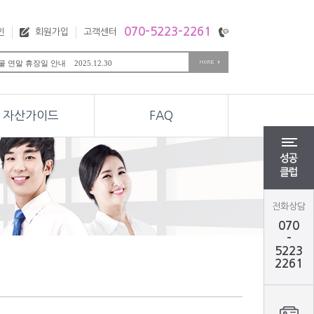
070-5223-2261
인
회원가입
고객센터
 연말 휴장일 안내 2025.12.30
미국 Day after Th.. 2025.11.28
미국 Thanksgiving.. 2025.11.27
,옵션 추석연휴 관련 휴장안내.. 2025.10.01
옵션 동시 만기일 안내 2025.09.11
자산가이드
FAQ
 천연가스 월물변경 안내 2025.08.26
 M오일 월물변경 안내 2025.08.19
,옵션 광복절 관련 휴장안내 2025.08.13
해외선물 미국 Preside.. 2025.02.17
ear Eve 항셍,M항셍.. 2025.12.30
전화상담
070
-
5223
2261