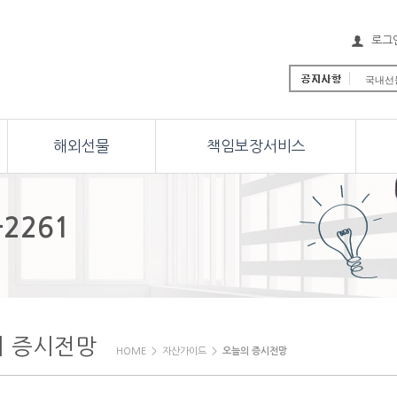
로그
국내선물
해외선물 
해외선물 
국내선물
해외선물
책임보장서비스
국내선물
해외선물
해외선물
국내선물
[안내] 
-2261
New Y
의 증시전망
HOME > 자산가이드 >
오늘의 증시전망