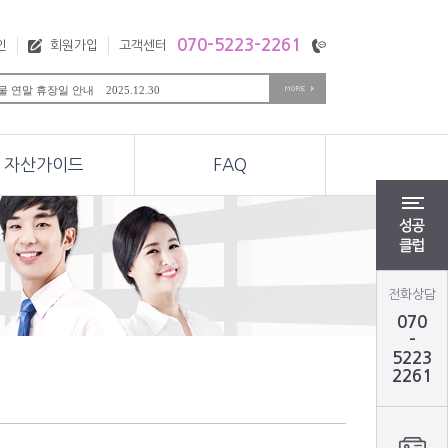
070-5223-2261
인
회원가입
고객센터
 연말 휴장일 안내 2025.12.30
미국 Day after Th.. 2025.11.28
미국 Thanksgiving.. 2025.11.27
,옵션 추석연휴 관련 휴장안내.. 2025.10.01
옵션 동시 만기일 안내 2025.09.11
자산가이드
FAQ
 천연가스 월물변경 안내 2025.08.26
 M오일 월물변경 안내 2025.08.19
,옵션 광복절 관련 휴장안내 2025.08.13
해외선물 미국 Preside.. 2025.02.17
ear Eve 항셍,M항셍.. 2025.12.30
전화상담
070
-
5223
2261