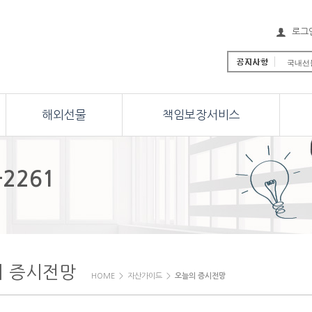
로그
국내선물
해외선물 
해외선물 
국내선물
해외선물
책임보장서비스
국내선물
해외선물
해외선물
국내선물
[안내] 
-2261
New Y
의 증시전망
HOME > 자산가이드 >
오늘의 증시전망